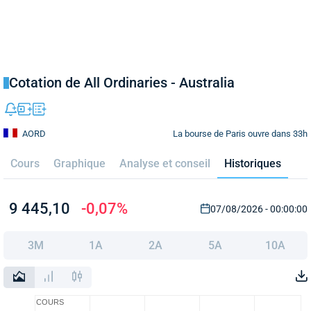
Cotation de All Ordinaries - Australia
La bourse de Paris ouvre dans 33h
AORD
Cours
Graphique
Analyse et conseil
Historiques
9 445,10
-0,07%
07/08/2026 - 00:00:00
3M
1A
2A
5A
10A
COURS