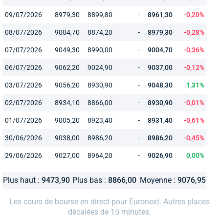
09/07/2026
8979,30
8899,80
-
8961,30
-0,20%
08/07/2026
9004,70
8874,20
-
8979,30
-0,28%
07/07/2026
9049,30
8990,00
-
9004,70
-0,36%
06/07/2026
9062,20
9024,90
-
9037,00
-0,12%
03/07/2026
9056,20
8930,90
-
9048,30
1,31%
02/07/2026
8934,10
8866,00
-
8930,90
-0,01%
01/07/2026
9005,20
8923,40
-
8931,40
-0,61%
30/06/2026
9038,00
8986,20
-
8986,20
-0,45%
29/06/2026
9027,00
8964,20
-
9026,90
0,00%
Plus haut :
9473,90
Plus bas :
8866,00
Moyenne :
9076,95
Les cours de bourse en direct pour Euronext. Autres places
décalées de 15 minutes.