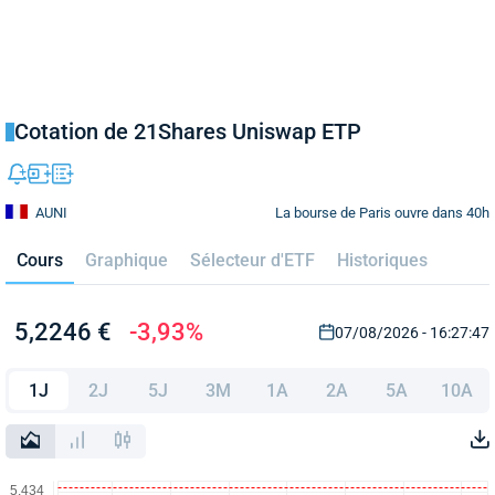
Cotation de 21Shares Uniswap ETP
La bourse de Paris ouvre dans 40h
AUNI
Cours
Graphique
Sélecteur d'ETF
Historiques
5,2246 €
-3,93%
07/08/2026 - 16:27:47
1J
2J
5J
3M
1A
2A
5A
10A