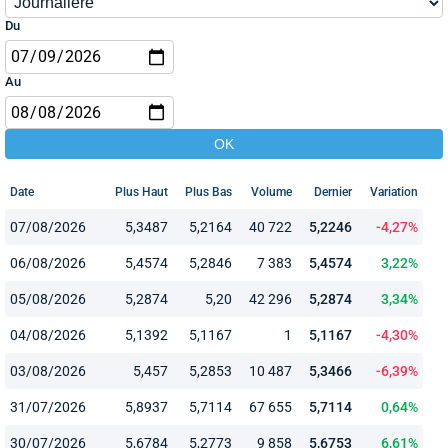
Du
Au
Date
Plus Haut
Plus Bas
Volume
Dernier
Variation
07/08/2026
5,3487
5,2164
40 722
5,2246
-4,27%
06/08/2026
5,4574
5,2846
7 383
5,4574
3,22%
05/08/2026
5,2874
5,20
42 296
5,2874
3,34%
04/08/2026
5,1392
5,1167
1
5,1167
-4,30%
03/08/2026
5,457
5,2853
10 487
5,3466
-6,39%
31/07/2026
5,8937
5,7114
67 655
5,7114
0,64%
30/07/2026
5,6784
5,2773
9 858
5,6753
6,61%