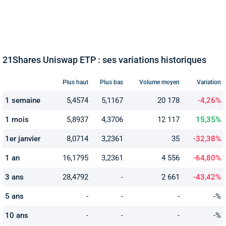
21Shares Uniswap ETP : ses variations historiques
Plus haut
Plus bas
Volume moyen
Variation
1 semaine
5,4574
5,1167
20 178
-4,26%
1 mois
5,8937
4,3706
12 117
15,35%
1er janvier
8,0714
3,2361
35
-32,38%
1 an
16,1795
3,2361
4 556
-64,80%
3 ans
28,4792
-
2 661
-43,42%
5 ans
-
-
-
-%
10 ans
-
-
-
-%