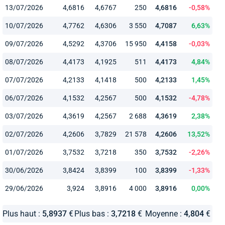
13/07/2026
4,6816
4,6767
250
4,6816
-0,58%
10/07/2026
4,7762
4,6306
3 550
4,7087
6,63%
09/07/2026
4,5292
4,3706
15 950
4,4158
-0,03%
08/07/2026
4,4173
4,1925
511
4,4173
4,84%
07/07/2026
4,2133
4,1418
500
4,2133
1,45%
06/07/2026
4,1532
4,2567
500
4,1532
-4,78%
03/07/2026
4,3619
4,2567
2 688
4,3619
2,38%
02/07/2026
4,2606
3,7829
21 578
4,2606
13,52%
01/07/2026
3,7532
3,7218
350
3,7532
-2,26%
30/06/2026
3,8424
3,8399
100
3,8399
-1,33%
29/06/2026
3,924
3,8916
4 000
3,8916
0,00%
Plus haut :
5,8937
€
Plus bas :
3,7218
€
Moyenne :
4,804
€