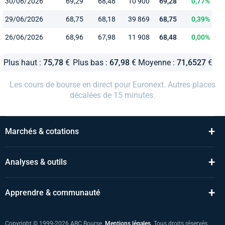
30/06/2026
69,29
68,48
10 900
69,28
0,77%
29/06/2026
68,75
68,18
39 869
68,75
0,39%
26/06/2026
68,96
67,98
11 908
68,48
0,00%
Plus haut :
75,78
€
Plus bas :
67,98
€
Moyenne :
71,6527
€
Les cours de bourse en direct pour Euronext. Autres places
décalées de 15 minutes.
+
Marchés & cotations
+
Analyses & outils
+
Apprendre & communauté
Copyright © 1999-2026 ABC Bourse.
Mentions légales
. Tous droits réservés.