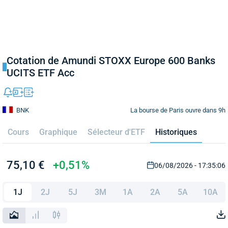
Cotation de Amundi STOXX Europe 600 Banks
UCITS ETF Acc
La bourse de Paris ouvre dans 9h
BNK
Cours
Graphique
Sélecteur d'ETF
Historiques
75,10 €
+0,51%
06/08/2026 - 17:35:06
1J
2J
5J
3M
1A
2A
5A
10A