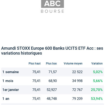
Amundi STOXX Europe 600 Banks UCITS ETF Acc : ses
variations historiques
Plus haut
Plus bas
Volume moyen
Variation
1 semaine
75,41
71,57
22 522
5,02%
1 mois
75,41
68,90
34 998
5,66%
1er janvier
75,41
52,927
72 767
25,70%
1 an
75,41
48,748
79 209
53,94%