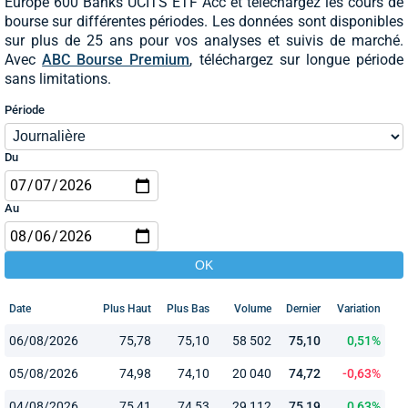
Europe 600 Banks UCITS ETF Acc et téléchargez les cours de
bourse sur différentes périodes. Les données sont disponibles
sur plus de 25 ans pour vos analyses et suivis de marché.
Avec
ABC Bourse Premium
, téléchargez sur longue période
sans limitations.
Période
Du
Au
Date
Plus Haut
Plus Bas
Volume
Dernier
Variation
06/08/2026
75,78
75,10
58 502
75,10
0,51%
05/08/2026
74,98
74,10
20 040
74,72
-0,63%
04/08/2026
75,41
74,53
29 112
75,19
0,63%