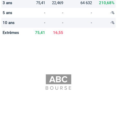
3 ans
75,41
22,469
64 632
210,68%
5 ans
-
-
-
-%
10 ans
-
-
-
-%
Extrêmes
75,41
16,55