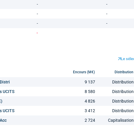
-
-
-
-
-
-
-
Le séle
Encours (M€)
Distribution
Distri
9 137
Distribution
s UCITS
8 580
Distribution
E)
4 826
Distribution
s UCITS
3 412
Distribution
 Acc
2 724
Capitalisation