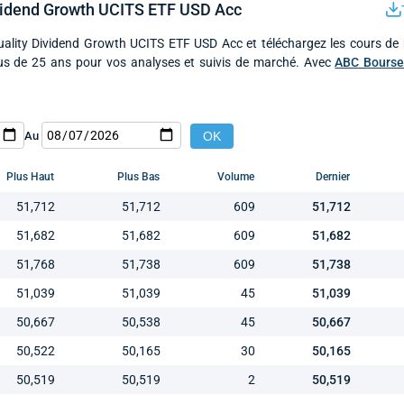
vidend Growth UCITS ETF USD Acc
uality Dividend Growth UCITS ETF USD Acc et téléchargez les cours de
lus de 25 ans pour vos analyses et suivis de marché. Avec
ABC Bours
Au
Plus Haut
Plus Bas
Volume
Dernier
51,712
51,712
609
51,712
51,682
51,682
609
51,682
51,768
51,738
609
51,738
51,039
51,039
45
51,039
50,667
50,538
45
50,667
50,522
50,165
30
50,165
50,519
50,519
2
50,519