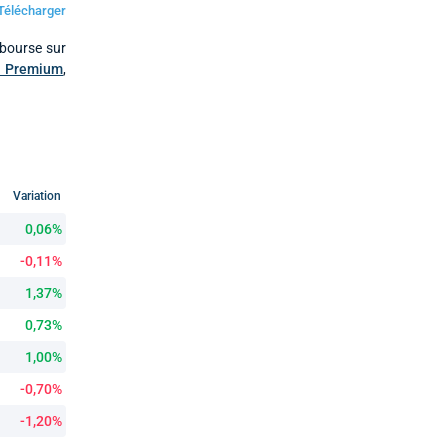
Télécharger
 bourse sur
e Premium
,
Variation
0,06%
-0,11%
1,37%
0,73%
1,00%
-0,70%
-1,20%