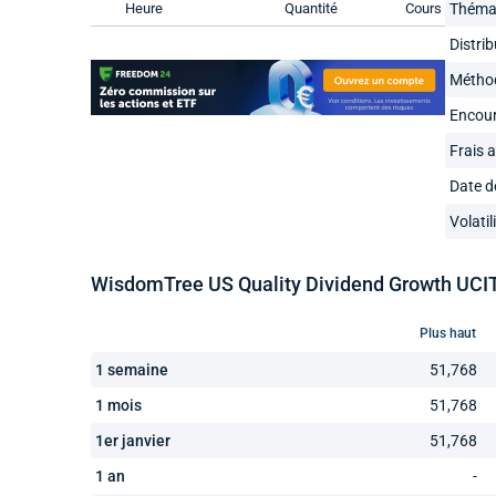
Heure
Quantité
Cours
Théma
Distrib
Méthod
Encou
Frais 
Date d
Volatil
WisdomTree US Quality Dividend Growth UCITS
Plus haut
1 semaine
51,768
1 mois
51,768
1er janvier
51,768
1 an
-