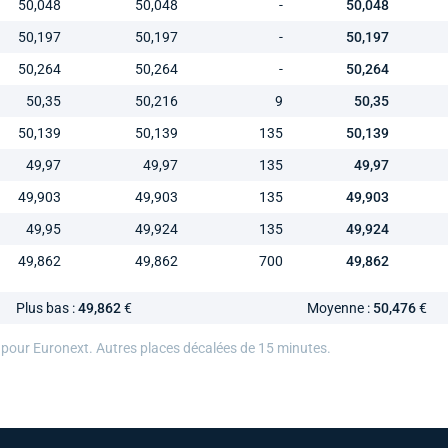
50,048
50,048
-
50,048
50,197
50,197
-
50,197
50,264
50,264
-
50,264
50,35
50,216
9
50,35
50,139
50,139
135
50,139
49,97
49,97
135
49,97
49,903
49,903
135
49,903
49,95
49,924
135
49,924
49,862
49,862
700
49,862
Plus bas :
49,862
€
Moyenne :
50,476
€
 pour Euronext. Autres places décalées de 15 minutes.