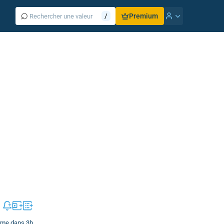
⌕
/
Premium
erme dans 3h