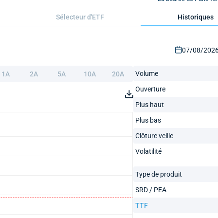
Sélecteur d'ETF
Historiques
07/08/2026 
Volume
1A
2A
5A
10A
20A
Ouverture
Plus haut
Plus bas
Clôture veille
Volatilité
Type de produit
SRD / PEA
TTF