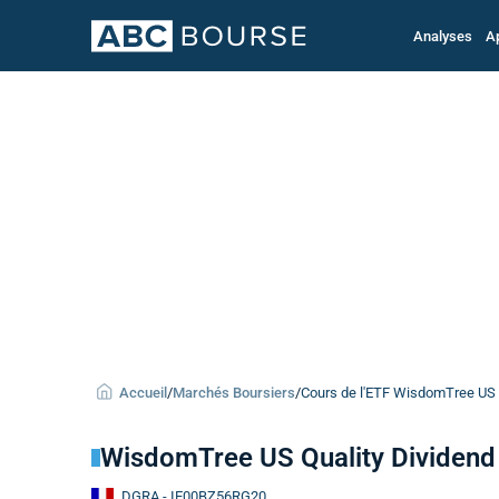
Analyses
A
Accueil
/
Marchés Boursiers
/
Cours de l'ETF WisdomTree US 
WisdomTree US Quality Dividen
DGRA
- IE00BZ56RG20