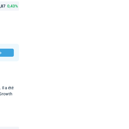
6,87
0,43%
 →
Il a été
d Growth