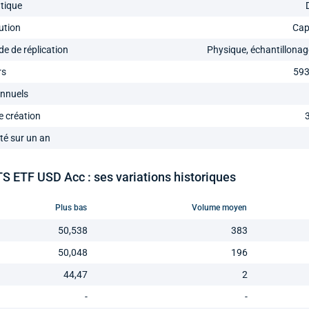
tique
ution
Cap
e de réplication
Physique, échantillonag
rs
593
annuels
e création
ité sur un an
 ETF USD Acc : ses variations historiques
Plus bas
Volume moyen
50,538
383
50,048
196
44,47
2
-
-