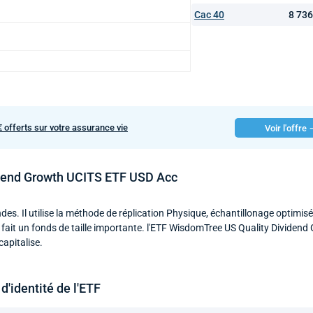
Cac 40
8 73
€ offerts sur votre assurance vie
Voir l'offre
idend Growth UCITS ETF USD Acc
s. Il utilise la méthode de réplication Physique, échantillonage optimisé. 
n fait un fonds de taille importante. l'ETF WisdomTree US Quality Dividen
apitalise.
d'identité de l'ETF