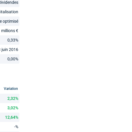
Dividendes
italisation
e optimisé
 millions €
0,33%
3 juin 2016
0,00%
Variation
2,32%
3,02%
12,64%
-%