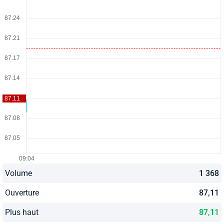
Volume
1 368
Ouverture
87,11
Plus haut
87,11