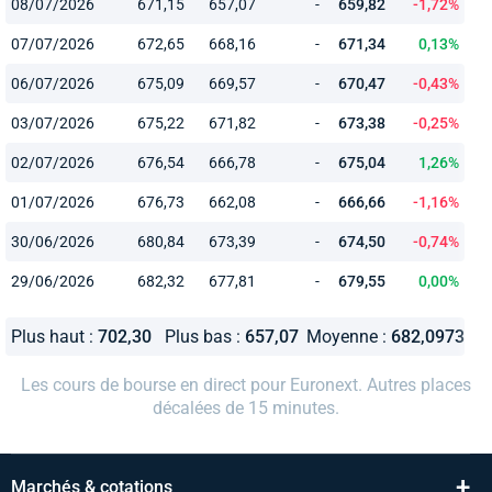
08/07/2026
671,15
657,07
-
659,82
-1,72%
07/07/2026
672,65
668,16
-
671,34
0,13%
06/07/2026
675,09
669,57
-
670,47
-0,43%
03/07/2026
675,22
671,82
-
673,38
-0,25%
02/07/2026
676,54
666,78
-
675,04
1,26%
01/07/2026
676,73
662,08
-
666,66
-1,16%
30/06/2026
680,84
673,39
-
674,50
-0,74%
29/06/2026
682,32
677,81
-
679,55
0,00%
Plus haut :
702,30
Plus bas :
657,07
Moyenne :
682,0973
Les cours de bourse en direct pour Euronext. Autres places
décalées de 15 minutes.
+
Marchés & cotations