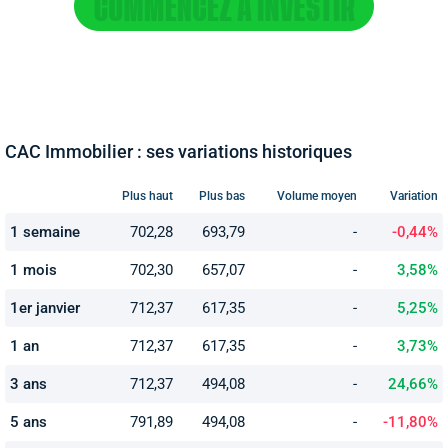
CAC Immobilier : ses variations historiques
Plus haut
Plus bas
Volume moyen
Variation
1 semaine
702,28
693,79
-
-0,44%
1 mois
702,30
657,07
-
3,58%
1er janvier
712,37
617,35
-
5,25%
1 an
712,37
617,35
-
3,73%
3 ans
712,37
494,08
-
24,66%
5 ans
791,89
494,08
-
-11,80%