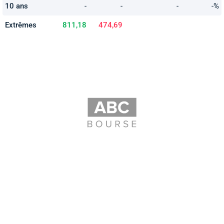
10 ans
-
-
-
-%
Extrêmes
811,18
474,69