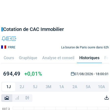
Cotation de CAC Immobilier
La bourse de Paris ouvre dans 62h
FRRE
Cours
Graphique
Analyse et conseil
Historiques
Fo
694,49
+0,01%
07/08/2026 - 18:00:01
1J
2J
5J
3M
1A
2A
5A
10A