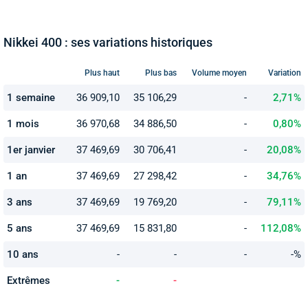
Nikkei 400 : ses variations historiques
Plus haut
Plus bas
Volume moyen
Variation
1 semaine
36 909,10
35 106,29
-
2,71%
1 mois
36 970,68
34 886,50
-
0,80%
1er janvier
37 469,69
30 706,41
-
20,08%
1 an
37 469,69
27 298,42
-
34,76%
3 ans
37 469,69
19 769,20
-
79,11%
5 ans
37 469,69
15 831,80
-
112,08%
10 ans
-
-
-
-%
Extrêmes
-
-