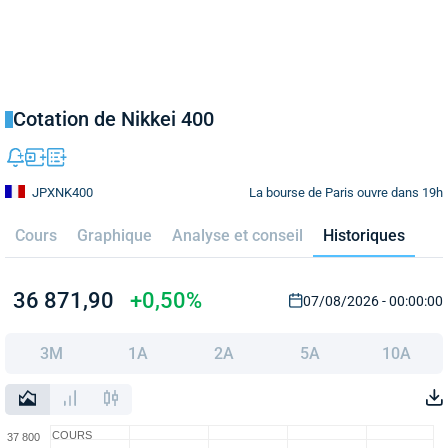
Cotation de Nikkei 400
La bourse de Paris ouvre dans 19h
JPXNK400
Cours
Graphique
Analyse et conseil
Historiques
36 871,90
+0,50%
07/08/2026 - 00:00:00
3M
1A
2A
5A
10A
COURS