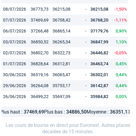
08/07/2026
36773,73
36215,08
-
36215,08
-1,50%
07/07/2026
37469,69
36708,42
-
36768,20
-1,11%
06/07/2026
37266,48
36865,14
-
37179,76
0,90%
03/07/2026
36850,52
36265,34
-
36847,99
1,10%
02/07/2026
36802,70
36322,73
-
36446,82
-0,05%
01/07/2026
36828,64
36312,81
-
36463,74
0,45%
30/06/2026
36519,16
36065,47
-
36302,01
0,44%
29/06/2026
36264,08
35753,17
-
36142,87
0,44%
26/06/2026
36499,22
35697,09
-
35984,82
0,00%
Plus haut :
37469,69
Plus bas :
34886,50
Moyenne :
36351,13
Les cours de bourse en direct pour Euronext. Autres places
décalées de 15 minutes.