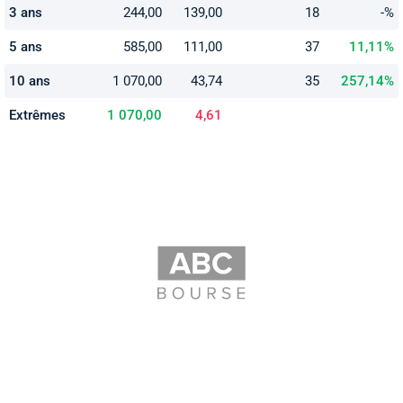
3 ans
244,00
139,00
18
-%
5 ans
585,00
111,00
37
11,11%
10 ans
1 070,00
43,74
35
257,14%
Extrêmes
1 070,00
4,61