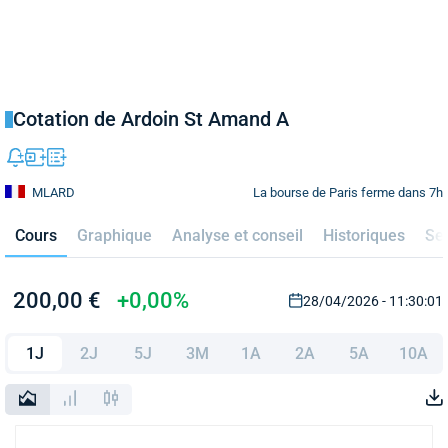
Cotation de Ardoin St Amand A
La bourse de Paris ferme dans 7h
MLARD
Cours
Graphique
Analyse et conseil
Historiques
Se
200,00 €
+0,00%
28/04/2026 - 11:30:01
1J
2J
5J
3M
1A
2A
5A
10A