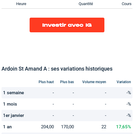
Heure
Quantité
Cours
Ardoin St Amand A : ses variations historiques
Plus haut
Plus bas
Volume moyen
Variation
1 semaine
-
-
-
-%
1 mois
-
-
-
-%
1er janvier
-
-
-
-%
1 an
204,00
170,00
22
17,65%