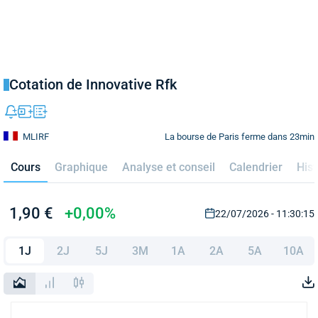
Cotation de Innovative Rfk
La bourse de Paris ferme dans 23min
MLIRF
Cours
Graphique
Analyse et conseil
Calendrier
Hist
1,90 €
+0,00%
22/07/2026 - 11:30:15
1J
2J
5J
3M
1A
2A
5A
10A