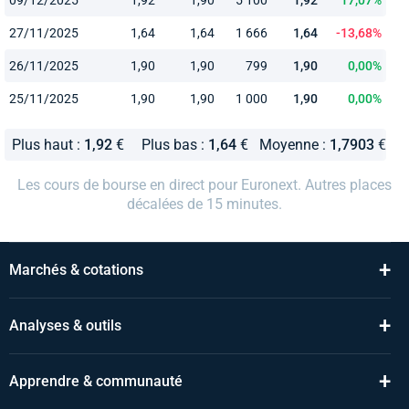
27/11/2025
1,64
1,64
1 666
1,64
-13,68%
26/11/2025
1,90
1,90
799
1,90
0,00%
25/11/2025
1,90
1,90
1 000
1,90
0,00%
Plus haut :
1,92
€
Plus bas :
1,64
€
Moyenne :
1,7903
€
Les cours de bourse en direct pour Euronext. Autres places
décalées de 15 minutes.
+
Marchés & cotations
+
Analyses & outils
+
Apprendre & communauté