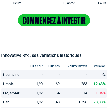
Heure
Quantité
Cours
Innovative Rfk : ses variations historiques
Plus haut
Plus bas
Volume moyen
Variation
1 semaine
-
-
-
-%
1 mois
1,90
1,69
283
12,43%
1er janvier
1,92
1,64
14
-1,04%
1 an
1,92
1,48
1 396
28,38%