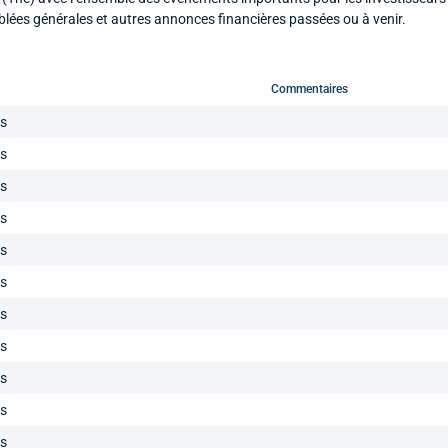
blées générales et autres annonces financières passées ou à venir.
Commentaires
ls
ls
ls
ls
ls
ls
ls
ls
ls
ls
ls