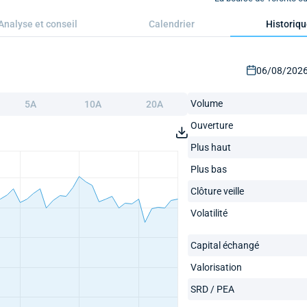
Analyse et conseil
Calendrier
Historiq
06/08/2026 
Volume
5A
10A
20A
Ouverture
Plus haut
Plus bas
Clôture veille
Volatilité
Capital échangé
Valorisation
SRD / PEA