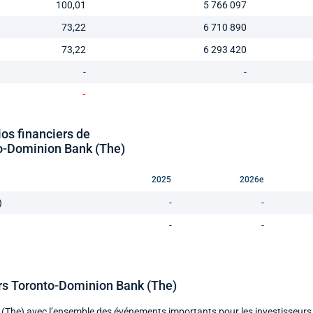
100,01
5 766 097
73,22
6 710 890
73,22
6 293 420
-
-
-
ios financiers de
o-Dominion Bank (The)
2025
2026e
)
-
-
-
-
rs Toronto-Dominion Bank (The)
 (The) avec l’ensemble des événements importants pour les investisseurs 