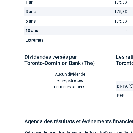
1 an
175,33
3 ans
175,33
5 ans
175,33
10 ans
-
Extrêmes
-
Dividendes versés par
Les rat
Toronto-Dominion Bank (The)
Toront
Aucun dividende
enregistré ces
BNPA ($
dernières années.
PER
Agenda des résultats et événements financie
Retrouvez le calendrier financier de Toronto-Dominion Bank