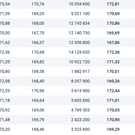
73,34
170,76
10 354 600
172,81
71,59
169,20
9 521 100
170,69
70,88
168,00
12 745 834
170,86
70,00
167,70
12 140 730
169,69
71,62
166,37
12 336 800
167,86
72,36
170,68
14 129 620
172,36
71,35
169,82
10 922 720
171,32
70,80
169,38
1 882 917
170,01
72,98
168,40
8 357 900
169,26
72,53
170,90
3 613 900
172,44
71,18
169,64
3 602 600
171,01
70,92
169,06
4 769 503
170,03
71,48
169,79
2 423 200
170,90
70,20
168,46
3 325 600
169,29