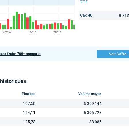
TTF
Cac 40
8 71
sans frais· 700+ supports
Voir l'offre
 historiques
Plus bas
Volume moyen
167,58
6 309 144
164,11
6 396 728
125,73
38 086