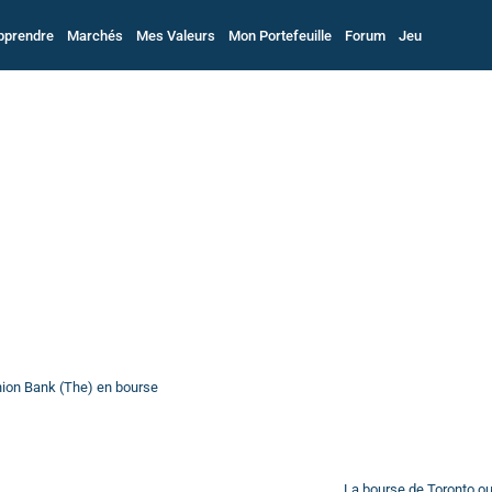
pprendre
Marchés
Mes Valeurs
Mon Portefeuille
Forum
Jeu
nion Bank (The) en bourse
La bourse de Toronto o