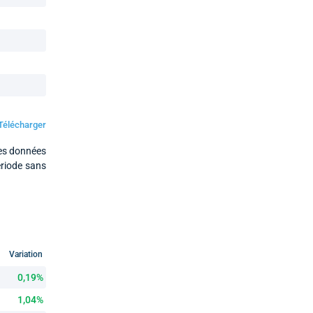
Télécharger
Les données
ériode sans
Variation
0,19%
1,04%