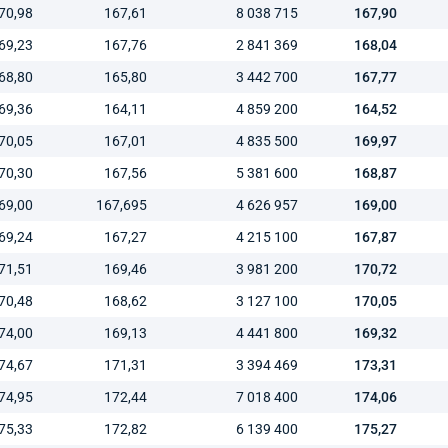
70,98
167,61
8 038 715
167,90
69,23
167,76
2 841 369
168,04
68,80
165,80
3 442 700
167,77
69,36
164,11
4 859 200
164,52
70,05
167,01
4 835 500
169,97
70,30
167,56
5 381 600
168,87
69,00
167,695
4 626 957
169,00
69,24
167,27
4 215 100
167,87
71,51
169,46
3 981 200
170,72
70,48
168,62
3 127 100
170,05
74,00
169,13
4 441 800
169,32
74,67
171,31
3 394 469
173,31
74,95
172,44
7 018 400
174,06
75,33
172,82
6 139 400
175,27