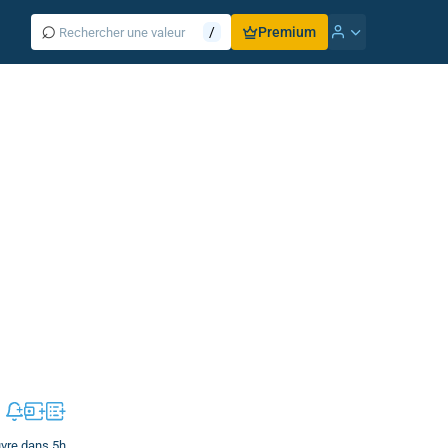
⌕
/
Premium
uvre dans 5h