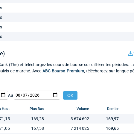
ls
ls
ls
ls
e)
ank (The) et téléchargez les cours de bourse sur différentes périodes. 
 suivis de marché. Avec
ABC Bourse Premium
, téléchargez sur longue p
Au
s Haut
Plus Bas
Volume
Dernier
71,15
169,28
3 674 692
169,97
71,05
167,58
7 214 025
169,65