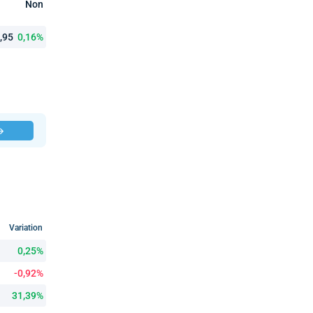
Non
3,95
0,16%
 →
Variation
0,25%
-0,92%
31,39%