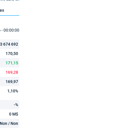
ues
- 00:00:00
3 674 692
170,50
171,15
169,28
169,97
1,10%
-%
0 M$
Non / Non