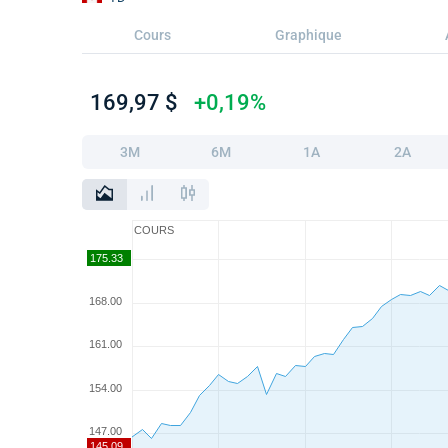
Cours
Graphique
169,97 $
+0,19%
3M
6M
1A
2A
COURS