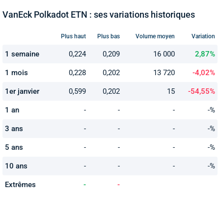
VanEck Polkadot ETN : ses variations historiques
Plus haut
Plus bas
Volume moyen
Variation
1 semaine
0,224
0,209
16 000
2,87%
1 mois
0,228
0,202
13 720
-4,02%
1er janvier
0,599
0,202
15
-54,55%
1 an
-
-
-
-%
3 ans
-
-
-
-%
5 ans
-
-
-
-%
10 ans
-
-
-
-%
Extrêmes
-
-