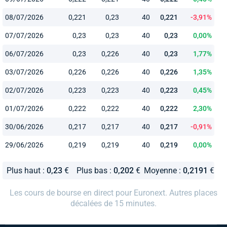
08/07/2026
0,221
0,23
40
0,221
-3,91%
07/07/2026
0,23
0,23
40
0,23
0,00%
06/07/2026
0,23
0,226
40
0,23
1,77%
03/07/2026
0,226
0,226
40
0,226
1,35%
02/07/2026
0,223
0,223
40
0,223
0,45%
01/07/2026
0,222
0,222
40
0,222
2,30%
30/06/2026
0,217
0,217
40
0,217
-0,91%
29/06/2026
0,219
0,219
40
0,219
0,00%
Plus haut :
0,23
€
Plus bas :
0,202
€
Moyenne :
0,2191
€
Les cours de bourse en direct pour Euronext. Autres places
décalées de 15 minutes.