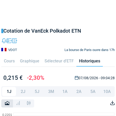
Cotation de VanEck Polkadot ETN
La bourse de Paris ouvre dans 17h
VDOT
Cours
Graphique
Sélecteur d'ETF
Historiques
0,215 €
-2,30%
07/08/2026 - 09:04:28
1J
2J
5J
3M
1A
2A
5A
10A