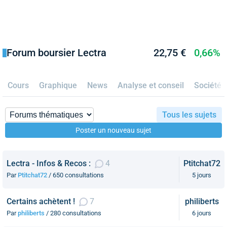
Forum boursier Lectra
22,75 €
0,66%
Cours
Graphique
News
Analyse et conseil
Société
Tous les sujets
Poster un nouveau sujet
Lectra - Infos & Recos :
4
Ptitchat72
Par
Ptitchat72
/ 650 consultations
5 jours
Certains achètent !
7
philiberts
Par
philiberts
/ 280 consultations
6 jours