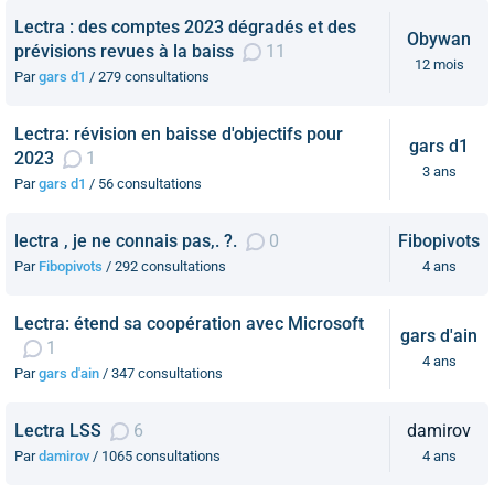
Lectra : des comptes 2023 dégradés et des
Obywan
prévisions revues à la baiss
11
12 mois
Par
gars d1
/ 279 consultations
Lectra: révision en baisse d'objectifs pour
gars d1
2023
1
3 ans
Par
gars d1
/ 56 consultations
lectra , je ne connais pas,. ?.
0
Fibopivots
Par
Fibopivots
/ 292 consultations
4 ans
Lectra: étend sa coopération avec Microsoft
gars d'ain
1
4 ans
Par
gars d'ain
/ 347 consultations
Lectra LSS
6
damirov
Par
damirov
/ 1065 consultations
4 ans