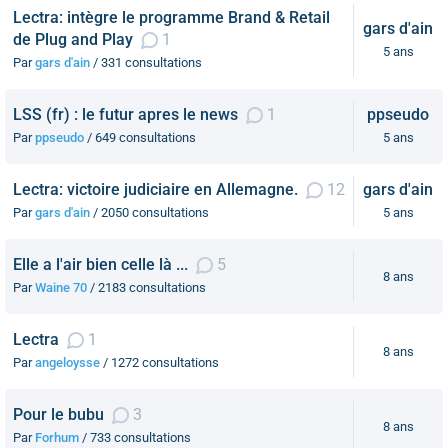
Lectra: intègre le programme Brand & Retail
gars d'ain
de Plug and Play
1
5 ans
Par
gars d'ain
/ 331 consultations
LSS (fr) : le futur apres le news
1
ppseudo
Par
ppseudo
/ 649 consultations
5 ans
Lectra: victoire judiciaire en Allemagne.
12
gars d'ain
Par
gars d'ain
/ 2050 consultations
5 ans
Elle a l'air bien celle là ...
5
8 ans
Par
Waine 70
/ 2183 consultations
Lectra
1
8 ans
Par
angeloysse
/ 1272 consultations
Pour le bubu
3
8 ans
Par
Forhum
/ 733 consultations