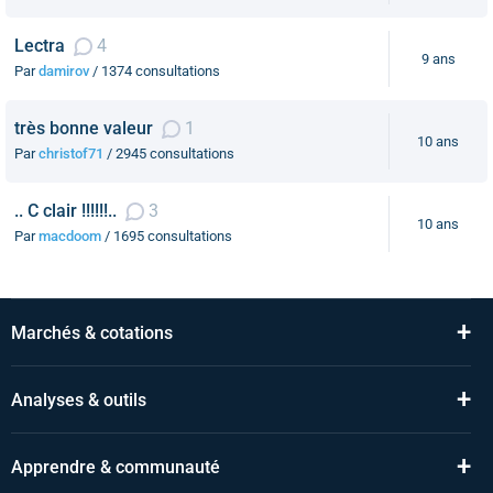
Lectra
4
9 ans
Par
damirov
/ 1374 consultations
très bonne valeur
1
10 ans
Par
christof71
/ 2945 consultations
.. C clair !!!!!!..
3
10 ans
Par
macdoom
/ 1695 consultations
+
Marchés & cotations
+
Analyses & outils
+
Apprendre & communauté