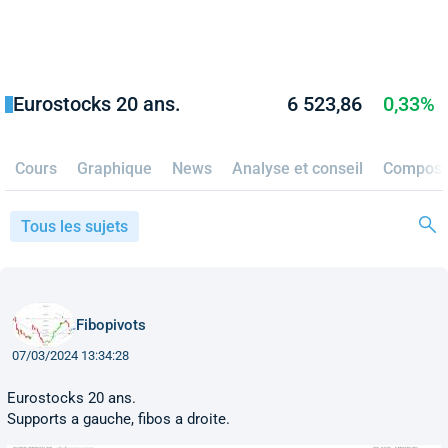
Eurostocks 20 ans.
6 523,86
0,33%
Cours
Graphique
News
Analyse et conseil
Composit
Tous les sujets
Fibopivots
07/03/2024 13:34:28
Eurostocks 20 ans.
Supports a gauche, fibos a droite.