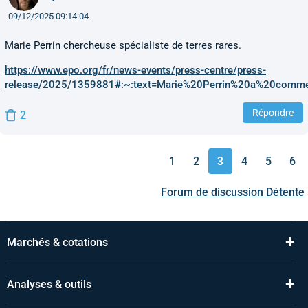
09/12/2025 09:14:04
Marie Perrin chercheuse spécialiste de terres rares.
https://www.epo.org/fr/news-events/press-centre/press-
release/2025/1359881#:~:text=Marie%20Perrin%20a%20comme
Répondre
2
1
2
3
4
5
6
Forum de discussion
Détente
+
Marchés & cotations
+
Analyses & outils