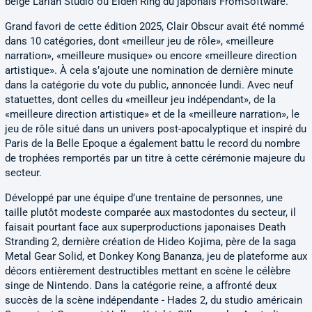
belge Larian Studio ou Elden Ring du japonais FromSoftware.
Grand favori de cette édition 2025, Clair Obscur avait été nommé
dans 10 catégories, dont «meilleur jeu de rôle», «meilleure
narration», «meilleure musique» ou encore «meilleure direction
artistique». À cela s’ajoute une nomination de dernière minute
dans la catégorie du vote du public, annoncée lundi. Avec neuf
statuettes, dont celles du «meilleur jeu indépendant», de la
«meilleure direction artistique» et de la «meilleure narration», le
jeu de rôle situé dans un univers post-apocalyptique et inspiré du
Paris de la Belle Epoque a également battu le record du nombre
de trophées remportés par un titre à cette cérémonie majeure du
secteur.
Développé par une équipe d’une trentaine de personnes, une
taille plutôt modeste comparée aux mastodontes du secteur, il
faisait pourtant face aux superproductions japonaises Death
Stranding 2, dernière création de Hideo Kojima, père de la saga
Metal Gear Solid, et Donkey Kong Bananza, jeu de plateforme aux
décors entièrement destructibles mettant en scène le célèbre
singe de Nintendo. Dans la catégorie reine, a affronté deux
succès de la scène indépendante - Hades 2, du studio américain