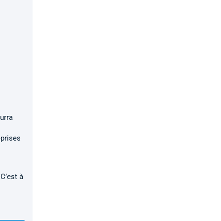
ourra
eprises
 C’est à