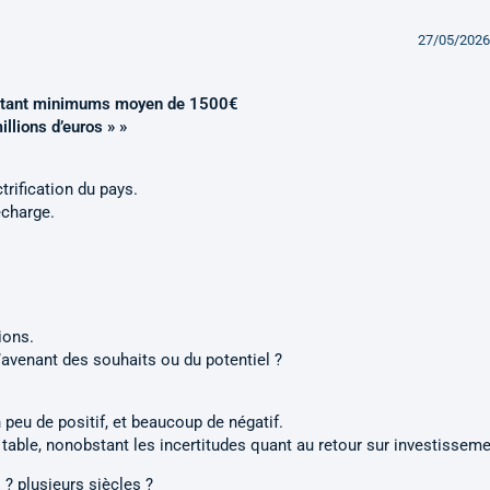
27/05/2026
montant minimums moyen de 1500€
llions d’euros » »
trification du pays.
echarge.
ions.
venant des souhaits ou du potentiel ?
n peu de positif, et beaucoup de négatif.
a table, nonobstant les incertitudes quant au retour sur investisseme
 ? plusieurs siècles ?