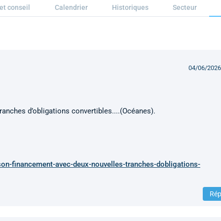
et conseil
Calendrier
Historiques
Secteur
04/06/2026
anches d’obligations convertibles....(Océanes).
on-financement-avec-deux-nouvelles-tranches-dobligations-
Rép