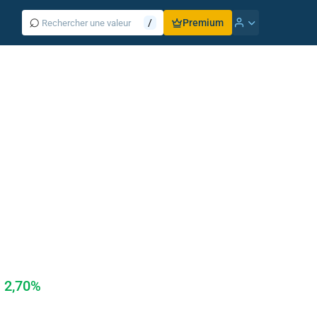
⌕
/
Premium
2,70%