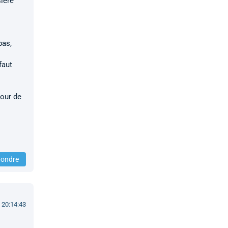
sière
pas,
faut
tour de
ondre
 20:14:43