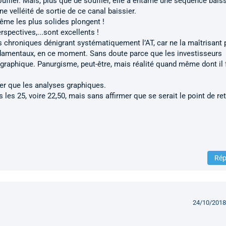
ouffler. Mais, plus que de souffler, elle a entamé une séquence bais
ne velléité de sortie de ce canal baissier.
ême les plus solides plongent !
rspectives,...sont excellents !
rs chroniques dénigrant systématiquement l’AT, car ne la maîtrisant 
ndamentaux, en ce moment. Sans doute parce que les investisseurs
graphique. Panurgisme, peut-être, mais réalité quand même dont il 
er que les analyses graphiques.
s les 25, voire 22,50, mais sans affirmer que se serait le point de re
Rép
24/10/2018