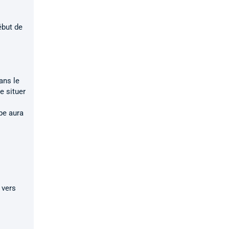
ébut de
ans le
e situer
pe aura
 vers