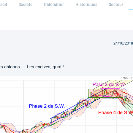
seil
Société
Calendrier
Historiques
Secteur
24/10/2018
les chicons..... Les endives, quoi !