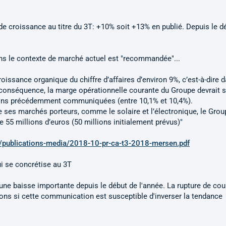
 croissance au titre du 3T: +10% soit +13% en publié. Depuis le d
ans le contexte de marché actuel est "recommandée"...
issance organique du chiffre d’affaires d’environ 9%, c’est-à-dire d
 conséquence, la marge opérationnelle courante du Groupe devrait s
sions précédemment communiquées (entre 10,1% et 10,4%).
e ses marchés porteurs, comme le solaire et l’électronique, le Grou
e 55 millions d’euros (50 millions initialement prévus)"
s/publications-media/2018-10-pr-ca-t3-2018-mersen.pdf
ui se concrétise au 3T
une baisse importante depuis le début de l'année. La rupture de cou
rons si cette communication est susceptible d'inverser la tendance