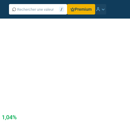
⌕
/
Premium
1,04%