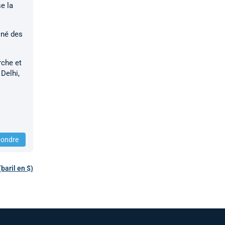
e la
iné des
rche et
Delhi,
ondre
baril en $)