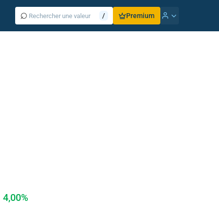
⌕
/
Premium
4,00%