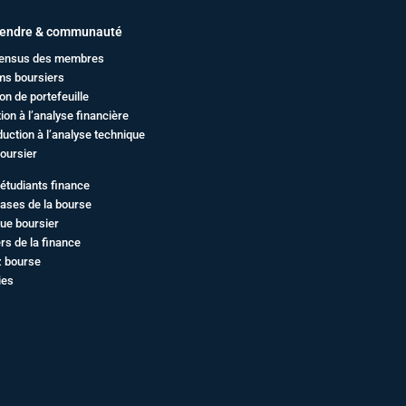
endre & communauté
ensus des membres
ms boursiers
on de portefeuille
ation à l’analyse financière
duction à l’analyse technique
oursier
étudiants finance
ases de la bourse
ue boursier
rs de la finance
z bourse
ies