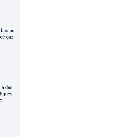
s bas au
 de gaz
s à des
atiques
t