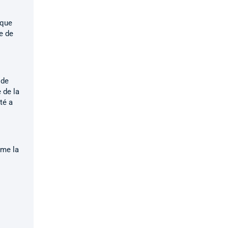
sque
e de
 de
 de la
té a
mme la