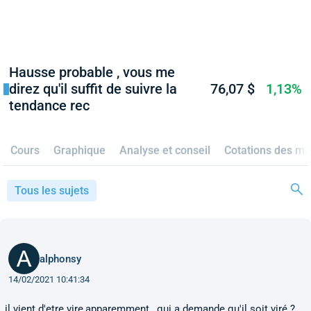
Hausse probable , vous me
direz qu'il suffit de suivre la
76,07 $
1,13%
tendance rec
Cours
Graphique
Analyse et conseil
Cotations des ma
Tous les sujets
alphonsy
14/02/2021 10:41:34
il vient d'etre vire,apparemment , qui a demande qu'il soit viré ?