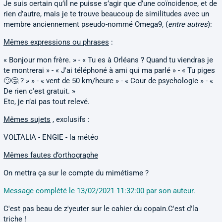
Je suis certain qu’il ne puisse s’agir que d’une coïncidence, et de
rien d’autre, mais je te trouve beaucoup de similitudes avec un
membre anciennement pseudo-nommé Omega9, (
entre autres
):
Mêmes expressions ou phrases
:
« Bonjour mon frère. » - « Tu es à Orléans ? Quand tu viendras je
te montrerai » - « J'ai téléphoné à ami qui ma parlé » - « Tu piges
🙄🤔 ? » » - « vent de 50 km/heure » - « Cour de psychologie » - «
De rien c'est gratuit. »
Etc, je n’ai pas tout relevé.
Mêmes sujets
, exclusifs :
VOLTALIA - ENGIE - la météo
Mêmes fautes d’orthographe
On mettra ça sur le compte du mimétisme ?
Message complété le 13/02/2021 11:32:00 par son auteur.
C'est pas beau de z'yeuter sur le cahier du copain.C'est d'la
triche !