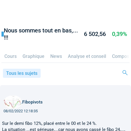
Nous sommes tout en bas,...
6 502,56
0,39%
!!!
Cours
Graphique
News
Analyse et conseil
Composit
Tous les sujets
Fibopivots
08/02/2022 12:18:35
Sur le demi fibo 12%, placé entre le 00 et le 24 %.
La situation ...est sérieuse,...car nous avons cassé le fibo 24,...,