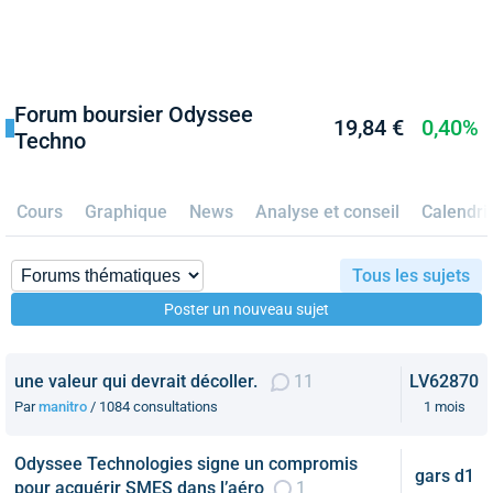
Forum boursier Odyssee
19,84 €
0,40%
Techno
Cours
Graphique
News
Analyse et conseil
Calendri
Tous les sujets
Poster un nouveau sujet
une valeur qui devrait décoller.
11
LV62870
Par
manitro
/ 1084 consultations
1 mois
Odyssee Technologies signe un compromis
gars d1
pour acquérir SMES dans l’aéro
1