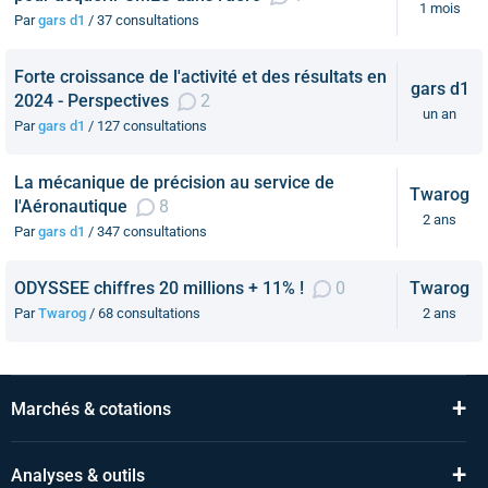
1 mois
Par
gars d1
/ 37 consultations
Forte croissance de l'activité et des résultats en
gars d1
2024 - Perspectives
2
un an
Par
gars d1
/ 127 consultations
La mécanique de précision au service de
Twarog
l'Aéronautique
8
2 ans
Par
gars d1
/ 347 consultations
ODYSSEE chiffres 20 millions + 11% !
0
Twarog
Par
Twarog
/ 68 consultations
2 ans
+
Marchés & cotations
+
Analyses & outils