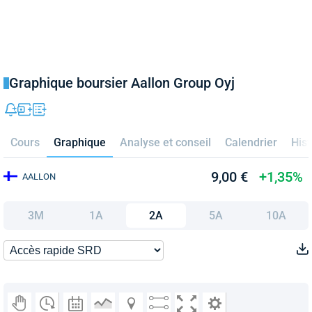
Graphique boursier Aallon Group Oyj
Cours
Graphique
Analyse et conseil
Calendrier
Hist
9,00 €
+1,35%
AALLON
3M
1A
2A
5A
10A