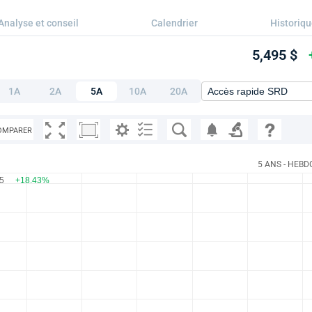
Analyse et conseil
Calendrier
Historiq
5,495 $
1A
2A
5A
10A
20A
OMPARER
5 ANS - HEBD
95
+18.43%