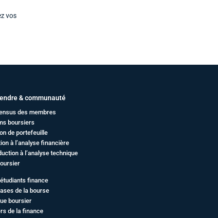
ez vos
endre & communauté
ensus des membres
ms boursiers
on de portefeuille
ation à l’analyse financière
duction à l’analyse technique
oursier
étudiants finance
ases de la bourse
ue boursier
rs de la finance