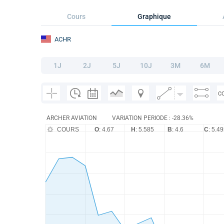
Cours
Graphique
ACHR
1J
2J
5J
10J
3M
6M
C
ARCHER AVIATION
VARIATION PERIODE : -28.36%
COURS
O
: 4.67
H
: 5.585
B
: 4.6
C
: 5.4