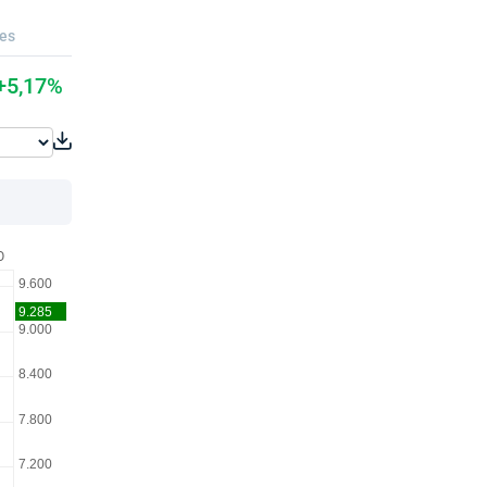
ues
+5,17%
O