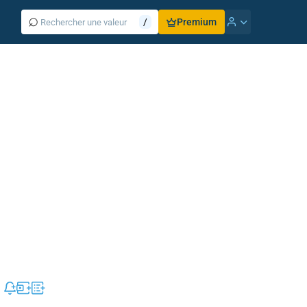
⌕
/
Premium