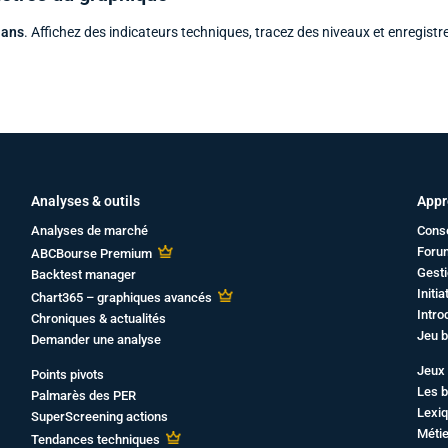
 ans
. Affichez des indicateurs techniques, tracez des niveaux et enregistr
Analyses & outils
Appr
Analyses de marché
Cons
Foru
ABCBourse Premium
Gesti
Backtest manager
Initi
Chart365 – graphiques avancés
Intro
Chroniques & actualités
Jeu b
Demander une analyse
Jeux 
Points pivots
Les b
Palmarès des PER
Lexiq
SuperScreening actions
Métie
Tendances techniques