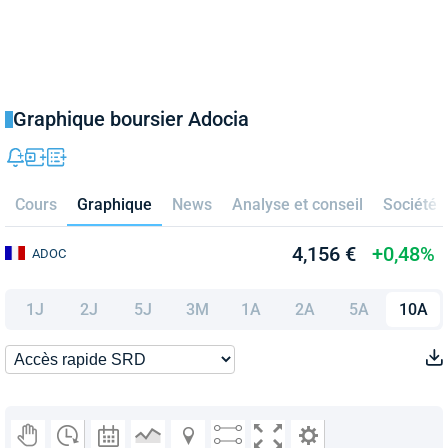
Graphique boursier Adocia
Cours
Graphique
News
Analyse et conseil
Société
4,156 €
+0,48%
ADOC
1J
2J
5J
3M
1A
2A
5A
10A