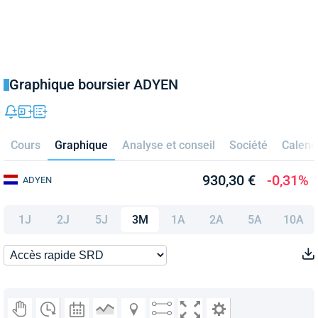
Graphique boursier ADYEN
Cours
Graphique
Analyse et conseil
Société
Calend
930,30 €
-0,31%
ADYEN
1J
2J
5J
3M
1A
2A
5A
10A