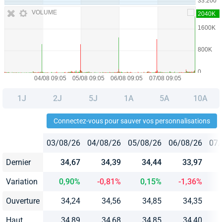
VOLUME
1J
2J
5J
1A
5A
10A
Connectez-vous pour sauver vos personnalisations
03/08/26
04/08/26
05/08/26
06/08/26
07/
Dernier
34,67
34,39
34,44
33,97
Variation
0,90%
-0,81%
0,15%
-1,36%
Ouverture
34,24
34,56
34,85
34,35
Haut
34,89
34,68
34,85
34,40