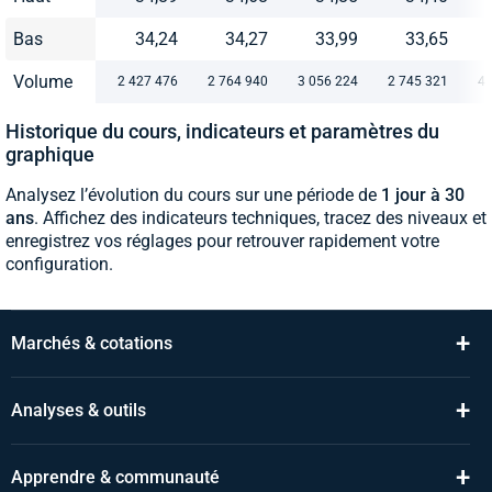
Bas
34,24
34,27
33,99
33,65
Volume
2 427 476
2 764 940
3 056 224
2 745 321
4 
Historique du cours, indicateurs et paramètres du
graphique
Analysez l’évolution du cours sur une période de
1 jour à 30
ans
. Affichez des indicateurs techniques, tracez des niveaux et
enregistrez vos réglages pour retrouver rapidement votre
configuration.
+
Marchés & cotations
+
Analyses & outils
+
Apprendre & communauté