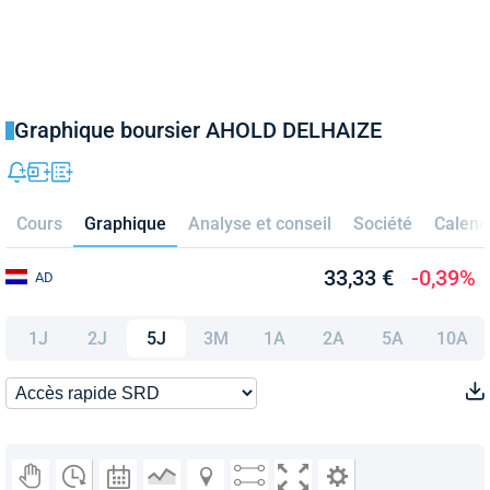
Graphique boursier AHOLD DELHAIZE
Cours
Graphique
Analyse et conseil
Société
Calend
33,33 €
-0,39%
AD
1J
2J
5J
3M
1A
2A
5A
10A