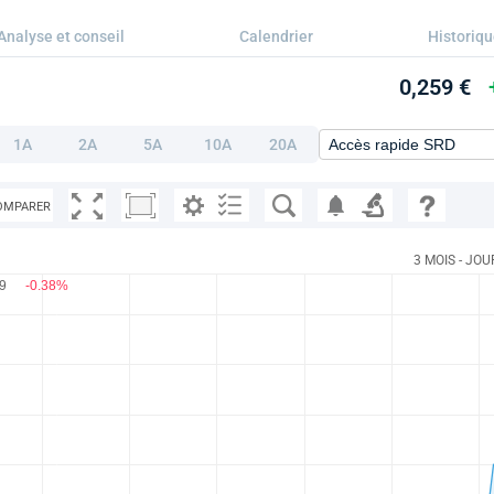
Analyse et conseil
Calendrier
Historiq
0,259 €
1A
2A
5A
10A
20A
OMPARER
3 MOIS - JOU
59
-0.38%