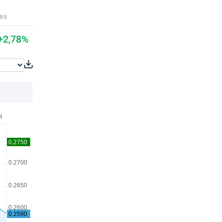
ues
+2,78%
R