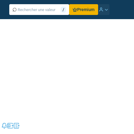
⌕
/
Premium