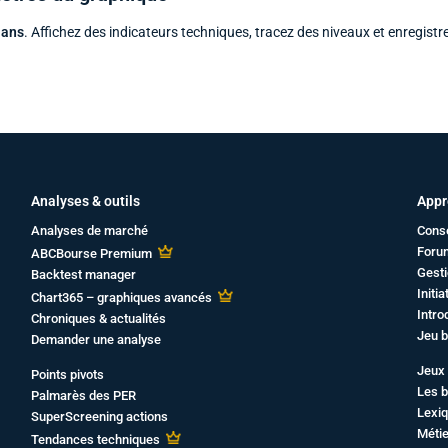
 ans
. Affichez des indicateurs techniques, tracez des niveaux et enregistr
Analyses & outils
Appr
Analyses de marché
Cons
Foru
ABCBourse Premium
Gesti
Backtest manager
Initi
Chart365 – graphiques avancés
Intro
Chroniques & actualités
Jeu b
Demander une analyse
Jeux 
Points pivots
Les b
Palmarès des PER
Lexiq
SuperScreening actions
Métie
Tendances techniques