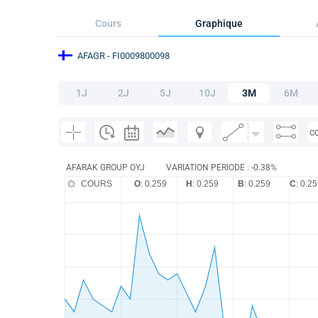
Cours
Graphique
AFAGR
- FI0009800098
1J
2J
5J
10J
3M
6M
C
AFARAK GROUP OYJ
VARIATION PERIODE : -0.38%
COURS
O
: 0.259
H
: 0.259
B
: 0.259
C
: 0.2