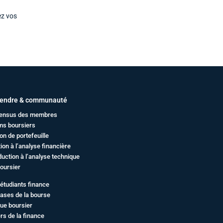
ez vos
endre & communauté
ensus des membres
ms boursiers
on de portefeuille
ation à l’analyse financière
duction à l’analyse technique
oursier
étudiants finance
ases de la bourse
ue boursier
rs de la finance