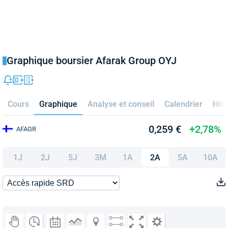
Graphique boursier Afarak Group OYJ
Cours
Graphique
Analyse et conseil
Calendrier
Hist
0,259 €
+2,78%
AFAGR
1J
2J
5J
3M
1A
2A
5A
10A