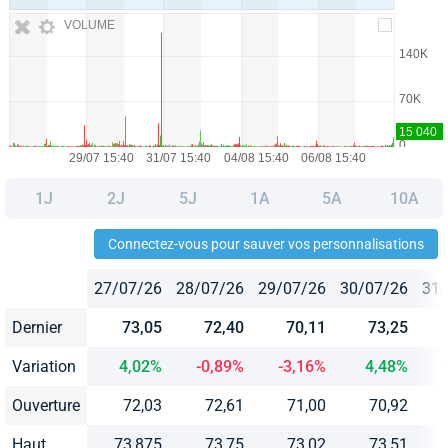
VOLUME
1J
2J
5J
1A
5A
10A
Connectez-vous pour sauver vos personnalisations
27/07/26
28/07/26
29/07/26
30/07/26
31/
Dernier
73,05
72,40
70,11
73,25
Variation
4,02%
-0,89%
-3,16%
4,48%
Ouverture
72,03
72,61
71,00
70,92
Haut
73,875
73,75
73,02
73,51