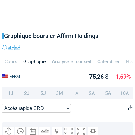
Graphique boursier Affirm Holdings
Cours
Graphique
Analyse et conseil
Calendrier
Hist
75,26 $
-1,69%
AFRM
1J
2J
5J
3M
1A
2A
5A
10A