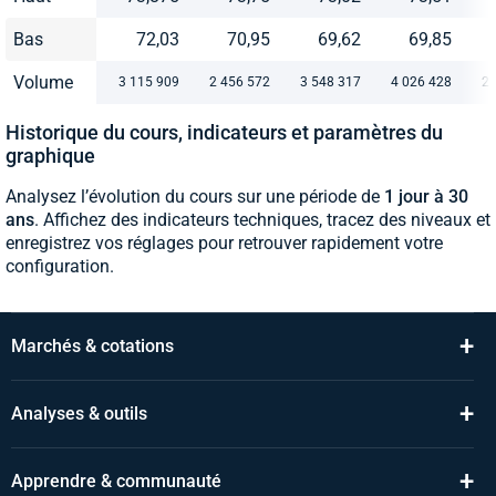
Bas
72,03
70,95
69,62
69,85
Volume
3 115 909
2 456 572
3 548 317
4 026 428
2 
Historique du cours, indicateurs et paramètres du
graphique
Analysez l’évolution du cours sur une période de
1 jour à 30
ans
. Affichez des indicateurs techniques, tracez des niveaux et
enregistrez vos réglages pour retrouver rapidement votre
configuration.
+
Marchés & cotations
+
Analyses & outils
+
Apprendre & communauté