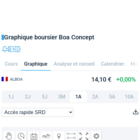
Graphique boursier Boa Concept
Cours
Graphique
Analyse et conseil
Calendrier
Hist
14,10 €
+0,00%
ALBOA
1J
2J
5J
3M
1A
2A
5A
10A