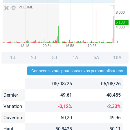
VOLUME
1J
2J
5J
1A
5A
10A
Connectez-vous pour sauver vos personnalisations
05/08/26
06/08/26
Dernier
49,61
48,455
Variation
-0,12%
-2,33%
Ouverture
50,20
49,96
Haut
50,8425
50,11