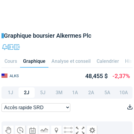
Graphique boursier Alkermes Plc
Cours
Graphique
Analyse et conseil
Calendrier
Hist
48,455 $
-2,37%
ALKS
1J
2J
5J
3M
1A
2A
5A
10A