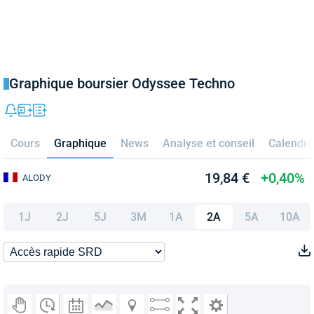
Graphique boursier Odyssee Techno
Cours
Graphique
News
Analyse et conseil
Calendri
19,84 €
+0,40%
ALODY
1J
2J
5J
3M
1A
2A
5A
10A