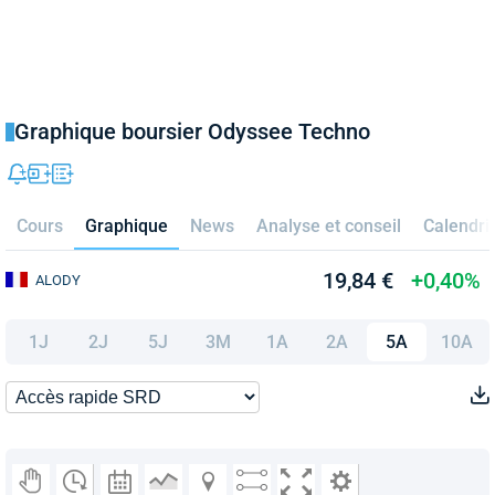
Graphique boursier Odyssee Techno
Cours
Graphique
News
Analyse et conseil
Calendri
19,84 €
+0,40%
ALODY
1J
2J
5J
3M
1A
2A
5A
10A