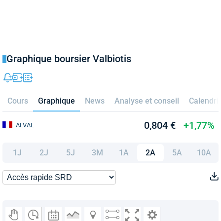
Graphique boursier Valbiotis
Cours
Graphique
News
Analyse et conseil
Calendri
0,804 €
+1,77%
ALVAL
1J
2J
5J
3M
1A
2A
5A
10A