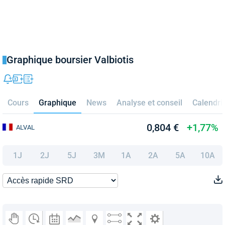
Graphique boursier Valbiotis
Cours
Graphique
News
Analyse et conseil
Calendri
0,804 €
+1,77%
ALVAL
1J
2J
5J
3M
1A
2A
5A
10A