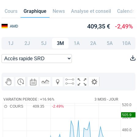
Cours
Graphique
News
Analyse et conseil
Calendri
409,35 €
-2,49%
AMD
1J
2J
5J
3M
1A
2A
5A
10A
VARIATION PERIODE : +16.96%
3 MOIS - JOUR
COURS
409.35
-2.49%