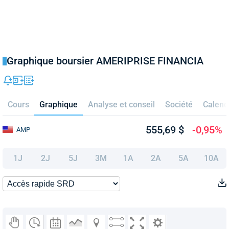
Graphique boursier AMERIPRISE FINANCIA
Cours
Graphique
Analyse et conseil
Société
Calend
555,69 $
-0,95%
AMP
1J
2J
5J
3M
1A
2A
5A
10A