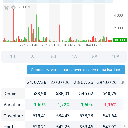
VOLUME
1J
2J
5J
1A
5A
10A
Connectez-vous pour sauver vos personnalisations
24/07/26
27/07/26
28/07/26
29/07/26
30/
Dernier
528,90
538,01
546,62
540,29
Variation
1,69%
1,72%
1,60%
-1,16%
Ouverture
519,41
534,43
538,23
541,64
Haut
530,21
543,25
553,46
547,92
5