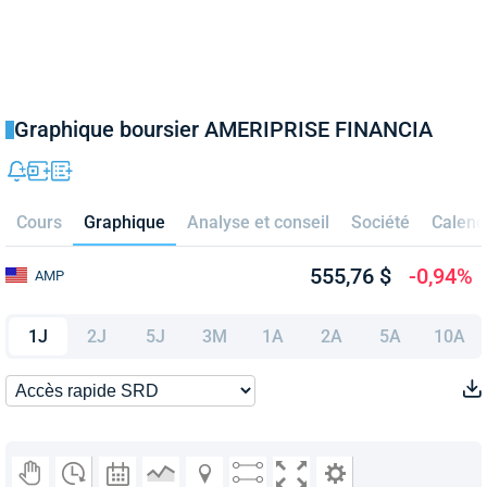
Graphique boursier AMERIPRISE FINANCIA
Cours
Graphique
Analyse et conseil
Société
Calend
555,76 $
-0,94%
AMP
1J
2J
5J
3M
1A
2A
5A
10A