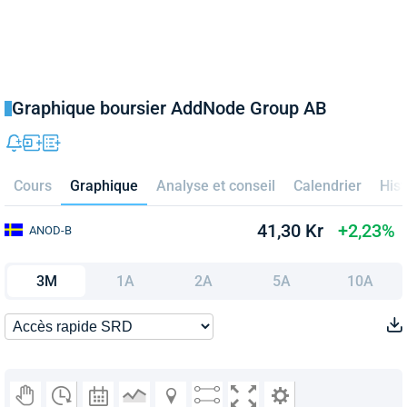
Graphique boursier AddNode Group AB
Cours
Graphique
Analyse et conseil
Calendrier
Hist
41,30 Kr
+2,23%
ANOD-B
3M
1A
2A
5A
10A