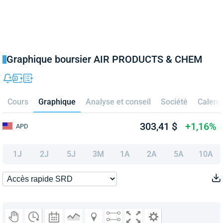
Graphique boursier AIR PRODUCTS & CHEM
Cours
Graphique
Analyse et conseil
Société
Calend
303,41 $
+1,16%
APD
1J
2J
5J
3M
1A
2A
5A
10A