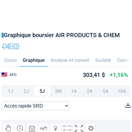
Graphique boursier AIR PRODUCTS & CHEM
Cours
Graphique
Analyse et conseil
Société
Calend
303,41 $
+1,16%
APD
1J
2J
5J
3M
1A
2A
5A
10A