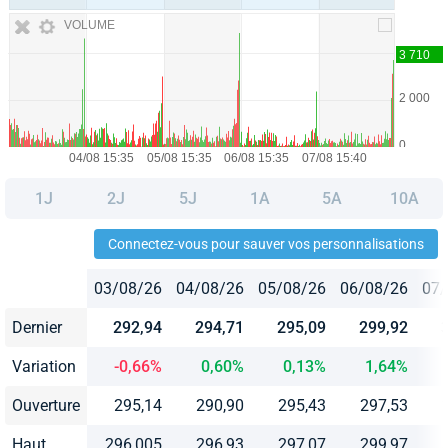
VOLUME
1J
2J
5J
1A
5A
10A
Connectez-vous pour sauver vos personnalisations
03/08/26
04/08/26
05/08/26
06/08/26
07/
Dernier
292,94
294,71
295,09
299,92
Variation
-0,66%
0,60%
0,13%
1,64%
Ouverture
295,14
290,90
295,43
297,53
Haut
296,005
296,93
297,07
299,97