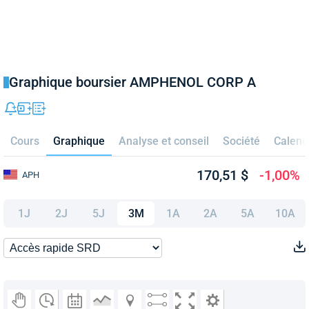
Graphique boursier AMPHENOL CORP A
Cours
Graphique
Analyse et conseil
Société
Calend
170,51 $
-1,00%
APH
1J
2J
5J
3M
1A
2A
5A
10A