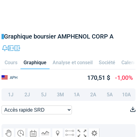
Graphique boursier AMPHENOL CORP A
Cours
Graphique
Analyse et conseil
Société
Calend
170,51 $
-1,00%
APH
1J
2J
5J
3M
1A
2A
5A
10A