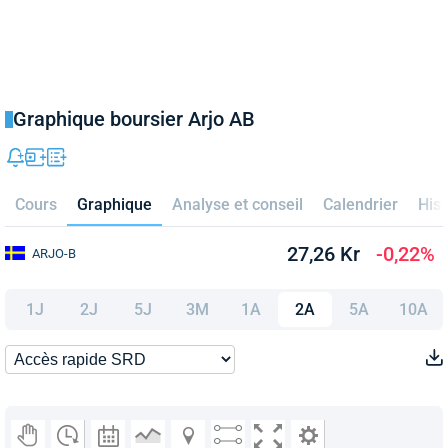
Graphique boursier Arjo AB
Cours
Graphique
Analyse et conseil
Calendrier
Hist
27,26 Kr
-0,22%
ARJO-B
1J
2J
5J
3M
1A
2A
5A
10A