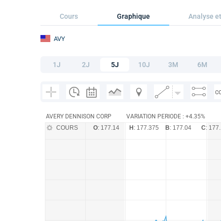
Cours
Graphique
Analyse et
AVY
1J
2J
5J
10J
3M
6M
C
AVERY DENNISON CORP
VARIATION PERIODE : +4.35%
COURS
O
: 177.14
H
: 177.375
B
: 177.04
C
: 177