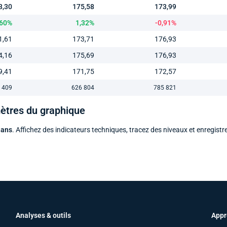
3,30
175,58
173,99
,60%
1,32%
-0,91%
1,61
173,71
176,93
4,16
175,69
176,93
9,41
171,75
172,57
 409
626 804
785 821
mètres du graphique
 ans
. Affichez des indicateurs techniques, tracez des niveaux et enregistr
Analyses & outils
Appr