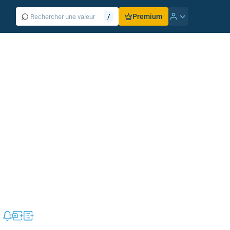
⌕
/
Premium