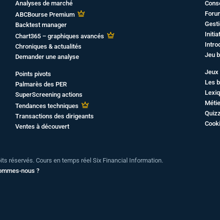
Analyses de marché
Cons
Foru
ABCBourse Premium
Gesti
Backtest manager
Initi
Chart365 – graphiques avancés
Intro
Chroniques & actualités
Jeu b
Demander une analyse
Jeux 
Points pivots
Les b
Palmarès des PER
Lexiq
SuperScreening actions
Métie
Tendances techniques
Quiz
Transactions des dirigeants
Cook
Ventes à découvert
oits réservés. Cours en temps réel Six Financial Information.
sommes-nous ?