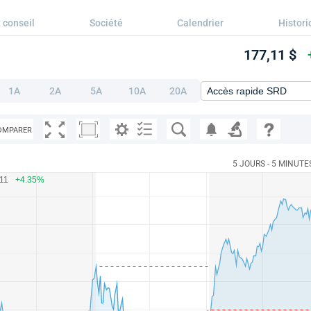
 conseil
Société
Calendrier
Histori
177,11 $
1A
2A
5A
10A
20A
OMPARER
5 JOURS - 5 MINUTE
.11
+4.35%