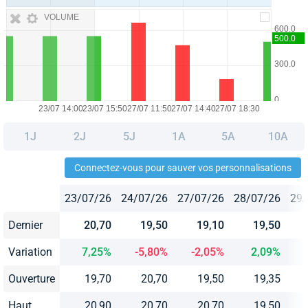
VOLUME
1J
2J
5J
1A
5A
10A
Connectez-vous pour sauver vos personnalisations
23/07/26
24/07/26
27/07/26
28/07/26
29/
Dernier
20,70
19,50
19,10
19,50
Variation
7,25%
-5,80%
-2,05%
2,09%
Ouverture
19,70
20,70
19,50
19,35
Haut
20,90
20,70
20,70
19,50