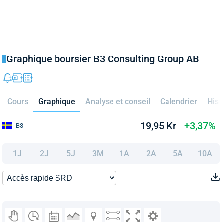
Graphique boursier B3 Consulting Group AB
Cours
Graphique
Analyse et conseil
Calendrier
Hist
19,95 Kr
+3,37%
B3
1J
2J
5J
3M
1A
2A
5A
10A