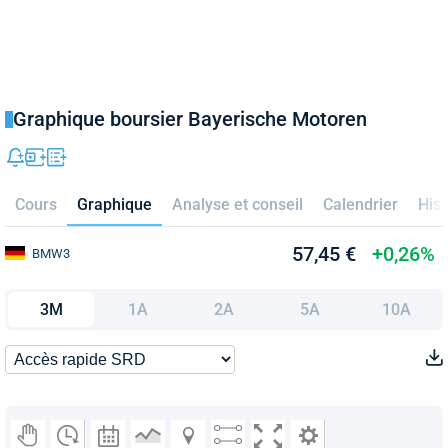
Graphique boursier Bayerische Motoren
Cours
Graphique
Analyse et conseil
Calendrier
Hist
57,45 €
+0,26%
BMW3
3M
1A
2A
5A
10A