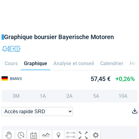
Graphique boursier Bayerische Motoren
Cours
Graphique
Analyse et conseil
Calendrier
Hist
57,45 €
+0,26%
BMW3
3M
1A
2A
5A
10A