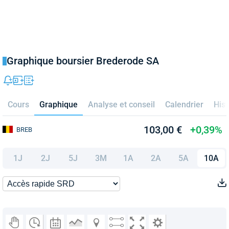
Graphique boursier Brederode SA
Cours
Graphique
Analyse et conseil
Calendrier
Hist
103,00 €
+0,39%
BREB
1J
2J
5J
3M
1A
2A
5A
10A