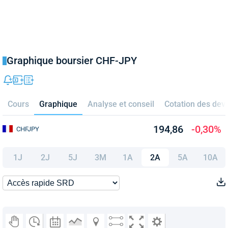
Graphique boursier CHF-JPY
Cours
Graphique
Analyse et conseil
Cotation des dev
194,86
-0,30%
CHFJPY
1J
2J
5J
3M
1A
2A
5A
10A