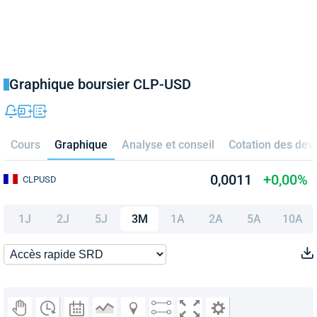
Graphique boursier CLP-USD
Cours
Graphique
Analyse et conseil
Cotation des dev
0,0011
+0,00%
CLPUSD
1J
2J
5J
3M
1A
2A
5A
10A